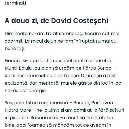
terminat!
A doua zi, de David Costeșchi
Dimineața ne-am trezit somnoroși, fiecare cât mai
adormit. La micul dejun ne-am înfruptat numai cu
bunătăți.
Fiecare și-a pregătit rucsacul pentru urcușul în
Munții Baiului, cu plan să urcăm pe Pârtia Șorica —
locul nostru iernatic de distracție. Drumeția a fost
epuizantă, dar meritată: murele găsite din loc în loc
ne-au dat energie.
Sus, priveliștea românească – Bucegii, Postăvaru,
Piatra Mare – ne-a uimit și am admirat-o fără schiuri
în picioare. Răcoarea ne-a făcut să ne înfofolim
bine, apoi foamea să mâncăm tot ce aveam în