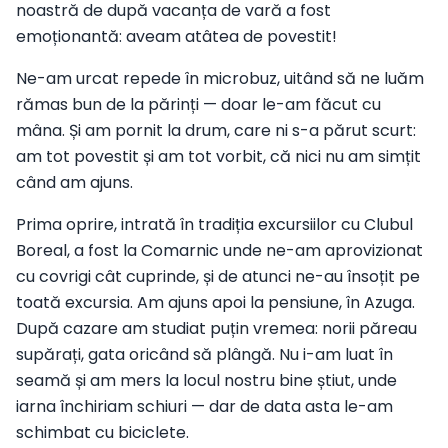
noastră de după vacanța de vară a fost
emoționantă: aveam atâtea de povestit!
Ne-am urcat repede în microbuz, uitând să ne luăm
rămas bun de la părinți — doar le-am făcut cu
mâna. Și am pornit la drum, care ni s-a părut scurt:
am tot povestit și am tot vorbit, că nici nu am simțit
când am ajuns.
Prima oprire, intrată în tradiția excursiilor cu Clubul
Boreal, a fost la Comarnic unde ne-am aprovizionat
cu covrigi cât cuprinde, și de atunci ne-au însoțit pe
toată excursia. Am ajuns apoi la pensiune, în Azuga.
După cazare am studiat puțin vremea: norii păreau
supărați, gata oricând să plângă. Nu i-am luat în
seamă și am mers la locul nostru bine știut, unde
iarna închiriam schiuri — dar de data asta le-am
schimbat cu biciclete.