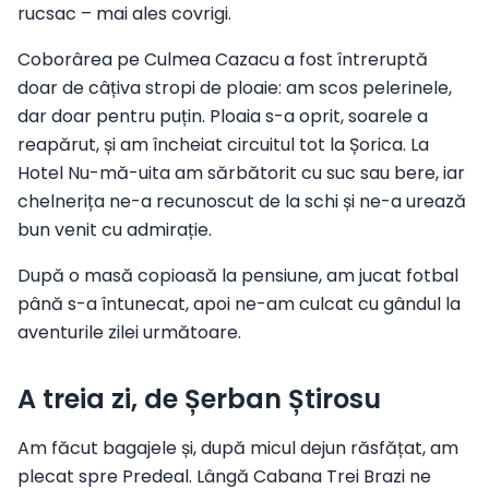
rucsac – mai ales covrigi.
Coborârea pe Culmea Cazacu a fost întreruptă
doar de câțiva stropi de ploaie: am scos pelerinele,
dar doar pentru puțin. Ploaia s-a oprit, soarele a
reapărut, și am încheiat circuitul tot la Șorica. La
Hotel Nu-mă-uita am sărbătorit cu suc sau bere, iar
chelnerița ne-a recunoscut de la schi și ne-a urează
bun venit cu admirație.
După o masă copioasă la pensiune, am jucat fotbal
până s-a întunecat, apoi ne-am culcat cu gândul la
aventurile zilei următoare.
A treia zi, de Șerban Știrosu
Am făcut bagajele și, după micul dejun răsfățat, am
plecat spre Predeal. Lângă Cabana Trei Brazi ne