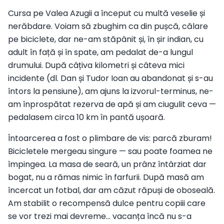
Cursa pe Valea Azugii a început cu multă veselie și
nerăbdare. Voiam să zbughim ca din pușcă, călare
pe biciclete, dar ne-am stăpânit și, în șir indian, cu
adult în față și în spate, am pedalat de-a lungul
drumului. După câțiva kilometri și câteva mici
incidente (dl. Dan și Tudor Ioan au abandonat și s-au
întors la pensiune), am ajuns la izvorul-terminus, ne-
am înprospătat rezerva de apă și am ciugulit ceva —
pedalasem circa 10 km în pantă ușoară.
Întoarcerea a fost o plimbare de vis: parcă zburam!
Bicicletele mergeau singure — sau poate foamea ne
împingea. La masa de seară, un prânz întârziat dar
bogat, nu a rămas nimic în farfurii. După masă am
încercat un fotbal, dar am căzut răpuși de oboseală.
Am stabilit o recompensă dulce pentru copiii care
se vor trezi mai devreme… vacanța încă nu s-a